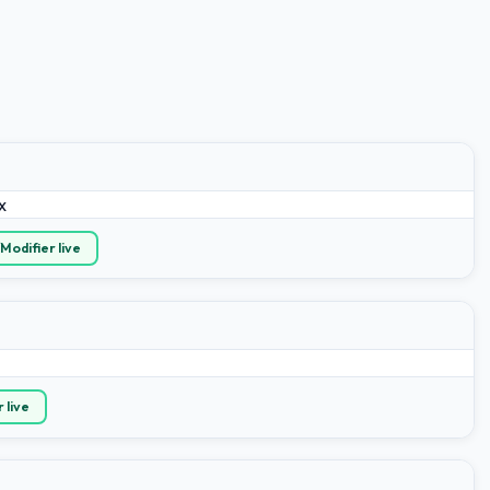
Modifier live
 live