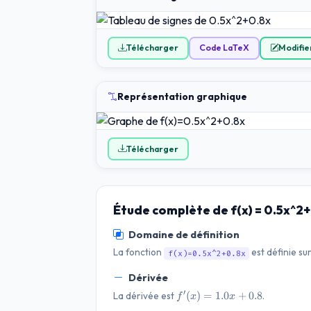
Télécharger
Code LaTeX
Modifier
Représentation graphique
Télécharger
Étude complète de f(x) = 0.5x^2
Domaine de définition
La fonction
est définie su
f(x)=0.5x^2+0.8x
Dérivée
f'(x)=1.0
′
(
)
=
1.0
+
0.8
La dérivée est
.
f
x
x
x + 0.8