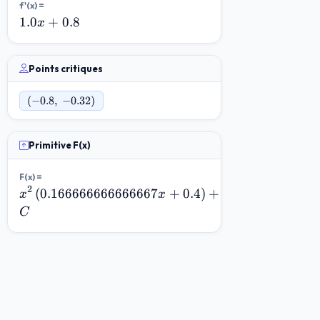
f'(x) =
1.0
1.0
+
0.8
x
x
+
Points critiques
0.8
(-0.8,\;-0.32)
(
−
0.8
,
−
0.32
)
Primitive F(x)
F(x) =
2
x^{2}
(
0.166666666666667
+
0.4
)
+
x
x
\left(0.166666666666667
C
x + 0.4\right)+C