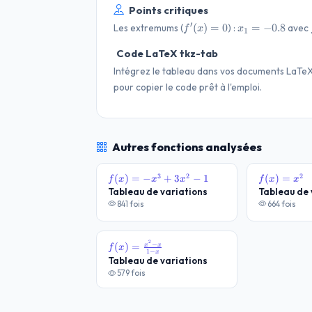
Points critiques
f'(x)=0
x_{1}=-0.8
′
(
)
=
0
=
−
0.8
Les extremums (
) :
avec
f
x
x
1
Code LaTeX tkz-tab
Intégrez le tableau dans vos documents LaTe
pour copier le code prêt à l'emploi.
Autres fonctions analysées
3
2
2
f(x)=-
(
)
=
−
+
3
−
1
f(x)=x^2
(
)
=
f
x
x
x
f
x
x
x^3+3x^2-
Tableau de variations
Tableau de 
1
841 fois
664 fois
2
f(x)=\frac{x^2-
−
(
)
=
x
x
f
x
1
−
x
x}{1-x}
Tableau de variations
579 fois