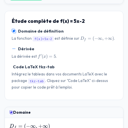
Étude complète de f(x) = 5x-2
Domaine de définition
D_f=(-
=
(
−
∞
,
+
∞
)
La fonction
est définie sur
.
D
f(x)=5x-2
f
\infty,
Dérivée
+\infty)
f'(x)=5
′
(
)
=
5
La dérivée est
.
f
x
Code LaTeX tkz-tab
Intégrez le tableau dans vos documents LaTeX avec le
package
. Cliquez sur "Code LaTeX" ci-dessus
tkz-tab
pour copier le code prêt à l'emploi.
Domaine
D_f=(-
=
(
−
∞
,
+
∞
)
D
f