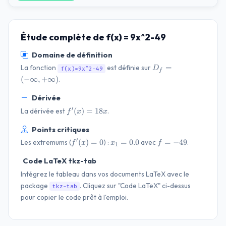
Étude complète de f(x) = 9x^2-49
Domaine de définition
D_f=(-
=
La fonction
est définie sur
D
f(x)=9x^2-49
f
\infty,
(
−
∞
,
+
∞
)
.
+\infty)
Dérivée
f'(x)=18
′
(
)
=
18
La dérivée est
.
f
x
x
x
Points critiques
f'(x)=0
x_{1}=0.0
f=-49
′
(
)
=
0
=
0.0
=
−
49
Les extremums (
) :
avec
.
f
x
x
f
1
Code LaTeX tkz-tab
Intégrez le tableau dans vos documents LaTeX avec le
package
. Cliquez sur "Code LaTeX" ci-dessus
tkz-tab
pour copier le code prêt à l'emploi.