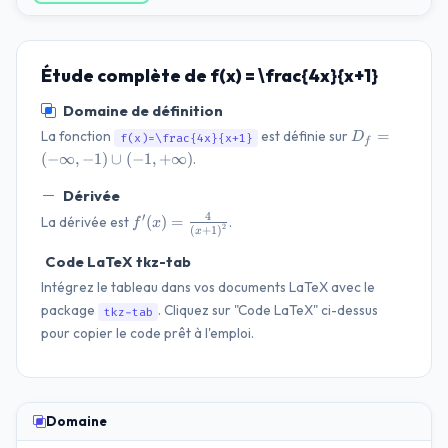
Étude complète de f(x) = \frac{4x}{x+1}
Domaine de définition
D_f=(-
=
La fonction
est définie sur
D
f(x)=\frac{4x}{x+1}
f
\infty,
(
−
∞
,
−
1
)
∪
(
−
1
,
+
∞
)
.
-1) \cup
(-1,
Dérivée
+\infty)
4
f'(x)=\frac{4}
′
(
)
=
La dérivée est
.
f
x
2
(
+
1
)
x
{\left(x +
1\right)^{2}}
Code LaTeX tkz-tab
Intégrez le tableau dans vos documents LaTeX avec le
package
. Cliquez sur "Code LaTeX" ci-dessus
tkz-tab
pour copier le code prêt à l'emploi.
Domaine