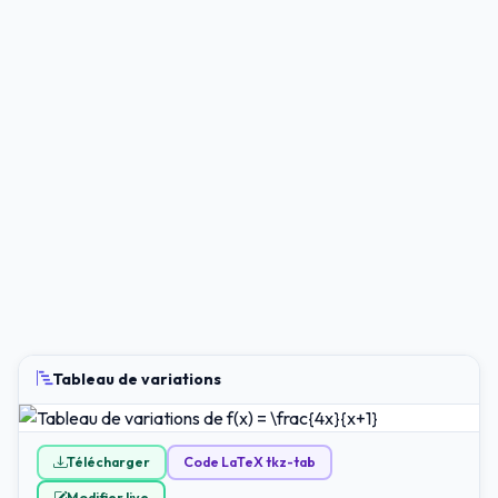
Tableau de variations
Télécharger
Code LaTeX tkz-tab
Modifier live