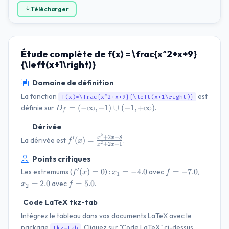
Télécharger
Étude complète de f(x) = \frac{x^2+x+9}
{\left(x+1\right)}
Domaine de définition
La fonction
est
f(x)=\frac{x^2+x+9}{\left(x+1\right)}
D_f=(-
=
(
−
∞
,
−
1
)
∪
(
−
1
,
+
∞
)
définie sur
.
D
f
\infty,
Dérivée
-1) \cup
(-1,
2
f'(x)=\frac{x^{2}
+
2
−
8
′
(
)
=
x
x
La dérivée est
.
f
x
2
+
2
+
1
+\infty)
x
x
+ 2 x - 8}{x^{2}
+ 2 x + 1}
Points critiques
f'(x)=0
x_{1}=-4.0
f=-7.0
x_{2}=2
′
(
)
=
0
=
−
4.0
=
−
7.0
Les extremums (
) :
avec
,
f
x
x
f
1
f=5.0
=
2.0
=
5.0
avec
.
x
f
2
Code LaTeX tkz-tab
Intégrez le tableau dans vos documents LaTeX avec le
package
. Cliquez sur "Code LaTeX" ci-dessus
tkz-tab