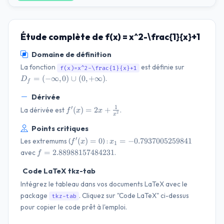
Étude complète de f(x) = x^2-\frac{1}{x}+1
Domaine de définition
D_f=(-
La fonction
est définie sur
f(x)=x^2-\frac{1}{x}+1
\infty,
=
(
−
∞
,
0
)
∪
(
0
,
+
∞
)
.
D
f
0) \cup
(0,
Dérivée
+\infty)
1
f'(x)=2
′
(
)
=
2
+
La dérivée est
.
f
x
x
2
x
x +
Points critiques
\frac{1}
{x^{2}}
f'(x)=0
x_{1}=-0.7937005259841
′
(
)
=
0
=
−
0.7937005259841
Les extremums (
) :
f
x
x
1
f=2.88988157484231
=
2.88988157484231
avec
.
f
Code LaTeX tkz-tab
Intégrez le tableau dans vos documents LaTeX avec le
package
. Cliquez sur "Code LaTeX" ci-dessus
tkz-tab
pour copier le code prêt à l'emploi.