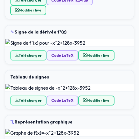
Télécharger
Code LaTeX tkz-tab
Modifier live
Signe de la dérivée f'(x)
Télécharger
Code LaTeX
Modifier live
Tableau de signes
Télécharger
Code LaTeX
Modifier live
Représentation graphique