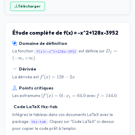
Télécharger
Étude complète de f(x) = -x^2+128x-3952
Domaine de définition
D_f=(-
=
La fonction
est définie sur
D
f(x)=-x^2+128x-3952
f
\infty,
(
−
∞
,
+
∞
)
.
+\infty)
Dérivée
f'(x)=128
′
(
)
=
128
−
2
La dérivée est
.
f
x
x
- 2 x
Points critiques
f'(x)=0
x_{1}=64.0
f=144.0
′
(
)
=
0
=
64.0
=
144.0
Les extremums (
) :
avec
.
f
x
x
f
1
Code LaTeX tkz-tab
Intégrez le tableau dans vos documents LaTeX avec le
package
. Cliquez sur "Code LaTeX" ci-dessus
tkz-tab
pour copier le code prêt à l'emploi.